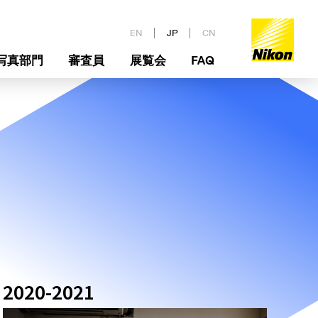
EN
JP
CN
写真部門
審査員
展覧会
FAQ
応募要項
受賞作品
インタビュー
2020-2021