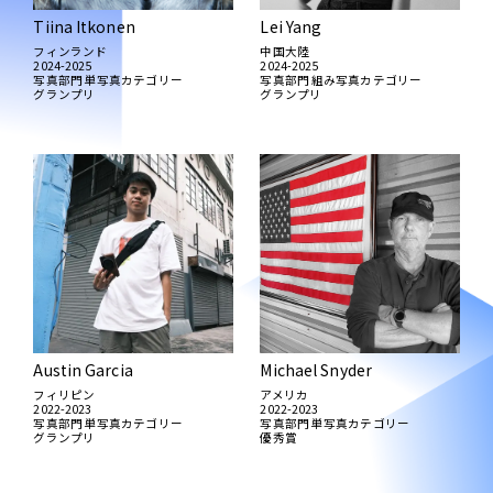
展覧会
Tiina Itkonen
Lei Yang
インタビュー
受賞作品
フィンランド
中国大陸
2024-2025
2024-2025
写真部門 単写真カテゴリー
写真部門 組み写真カテゴリー
FAQ
グランプリ
グランプリ
インタビュー
Austin Garcia
Michael Snyder
フィリピン
アメリカ
2022-2023
2022-2023
写真部門 単写真カテゴリー
写真部門 単写真カテゴリー
グランプリ
優秀賞